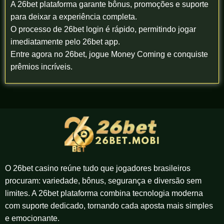
A 26bet plataforma garante bônus, promoções e suporte
para deixar a experiência completa.
O processo de 26bet login é rápido, permitindo jogar
imediatamente pelo 26bet app.
Entre agora no 26bet, jogue Money Coming e conquiste
prêmios incríveis.
O 26bet casino reúne tudo que jogadores brasileiros
procuram: variedade, bônus, segurança e diversão sem
limites. A 26bet plataforma combina tecnologia moderna
com suporte dedicado, tornando cada aposta mais simples
e emocionante.