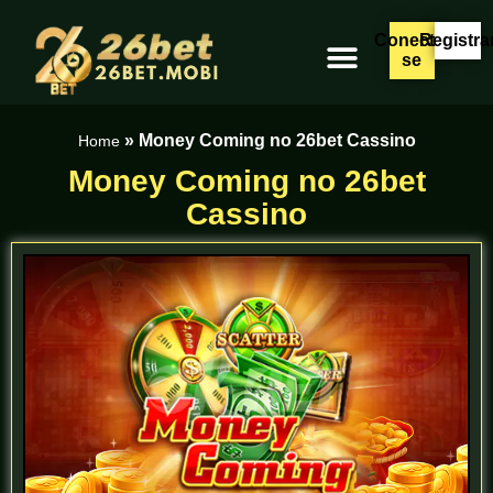
Conecte-
Registra
se
Caça Níqueis
»
Money Coming no 26bet Cassino
Home
Money Coming no 26bet
Cassino